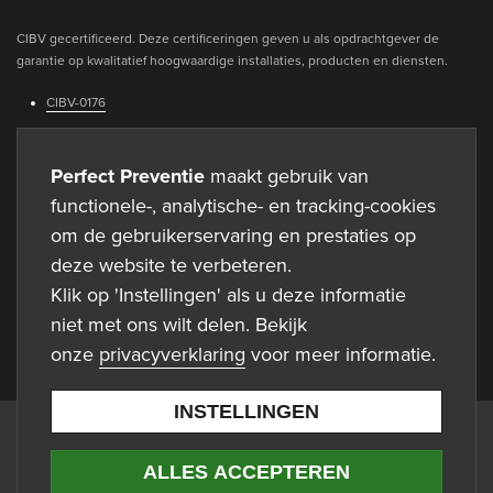
CIBV gecertificeerd. Deze certificeringen geven u als opdrachtgever de
garantie op kwalitatief hoogwaardige installaties, producten en diensten.
CIBV-0176
C
Perfect Preventie
maakt gebruik van
functionele-, analytische- en tracking-cookies
O
om de gebruikerservaring en prestaties op
Aangesloten bij de Federatie Veilig Nederland. De Federatie Veilig
O
deze website te verbeteren.
Nederland is een professionele ondernemersvereniging met een groot
K
Klik op 'Instellingen' als u deze informatie
aantal leden, alle gespecialiseerde bedrijven met oplossingen voor vele
brandveiligheids- en beveiligingsvraagstukken.
niet met ons wilt delen. Bekijk
I
onze
privacyverklaring
voor meer informatie.
E
C
INSTELLINGEN
O
© 2026 Perfect Preventie
ALLES ACCEPTEREN
Privacyverklaring